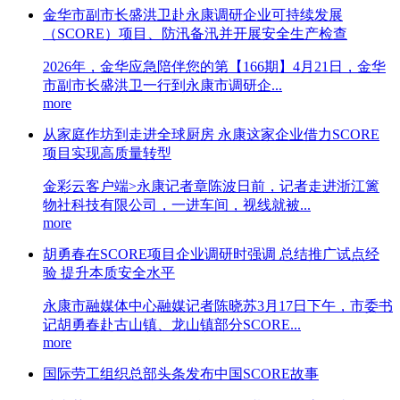
金华市副市长盛洪卫赴永康调研企业可持续发展
（SCORE）项目、防汛备汛并开展安全生产检查
2026年，金华应急陪伴您的第【166期】4月21日，金华
市副市长盛洪卫一行到永康市调研企...
more
从家庭作坊到走进全球厨房 永康这家企业借力SCORE
项目实现高质量转型
金彩云客户端>永康记者章陈波日前，记者走进浙江篱
物社科技有限公司，一进车间，视线就被...
more
胡勇春在SCORE项目企业调研时强调 总结推广试点经
验 提升本质安全水平
永康市融媒体中心融媒记者陈晓苏3月17日下午，市委书
记胡勇春赴古山镇、龙山镇部分SCORE...
more
国际劳工组织总部头条发布中国SCORE故事