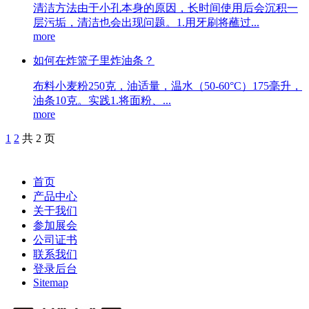
清洁方法由于小孔本身的原因，长时间使用后会沉积一
层污垢，清洁也会出现问题。1.用牙刷将蘸过...
more
如何在炸篮子里炸油条？
布料小麦粉250克，油适量，温水（50-60°C）175毫升，
油条10克。实践1.将面粉、...
more
1
2
共 2 页
首页
产品中心
关于我们
参加展会
公司证书
联系我们
登录后台
Sitemap