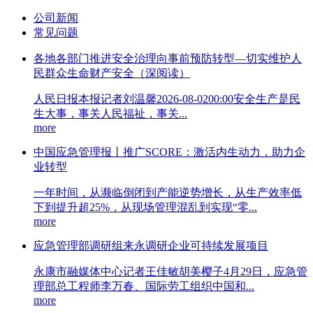
公司新闻
常见问题
各地各部门推进安全治理向事前预防转型—切实维护人
民群众生命财产安全（深阅读）
人民日报本报记者刘温馨2026-08-0200:00安全生产是民
生大事，事关人民福祉，事关...
more
中国应急管理报丨推广SCORE：激活内生动力，助力企
业转型
一年时间，从濒临倒闭到产能逆势增长，从生产效率低
下到提升超25%，从现场管理混乱到实现“零...
more
应急管理部调研组来永调研企业可持续发展项目
永康市融媒体中心记者王佳敏胡美樱子4月29日，应急管
理部总工程师李万春、国际劳工组织中国和...
more